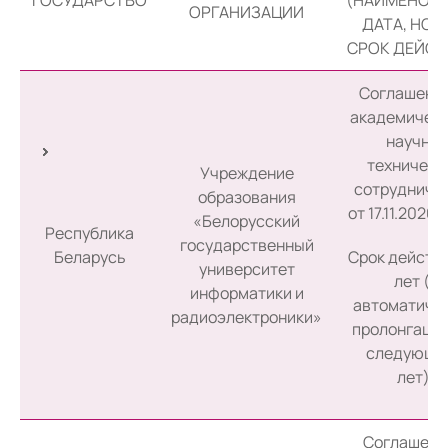
ГОСУДАРСТВО
(НАИМЕНОВА
ОРГАНИЗАЦИИ
ДАТА, НОМ
СРОК ДЕЙСТ
Соглашение
академическ
научно-
техническ
Учреждение
сотрудниче
образования
от 17.11.2020 
«Белорусский
Республика
государственный
Беларусь
Срок действи
университет
лет (с
информатики и
автоматиче
радиоэлектроники»
пролонгацие
следующие
лет).
Соглашени