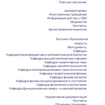
Платное обучение
Целевой прием
Иностранным гражданам
Информация для лиц с ОВЗ
Общежития
Контакты
Архив приемной комиссии
Высшее образование
Новости
Абитуриенту
Кафедры
Кафедра биоинформатики и математической биологии
Кафедра высшей математики и физики
Кафедра гуманитарных наук
Кафедра нанобиотехнологий
Кафедра полупроводниковых нанотехнологий
Кафедра теоретической физики
Кафедра физики космоса
Кафедра физики конденсированного состояния
Кафедра физического воспитания
Кафедра функциональных микро- и наноматериалов
Нормативная документация
Контакты
Обучение служением