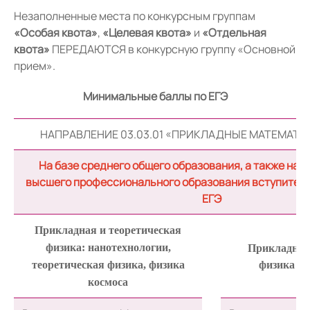
Незаполненные места по конкурсным группам
«Особая квота»
,
«Целевая квота»
и
«Отдельная
квота»
ПЕРЕДАЮТСЯ в конкурсную группу «Основной
прием».
Минимальные баллы по ЕГЭ
НАПРАВЛЕНИЕ 03.03.01 «ПРИКЛАДНЫЕ МАТЕМАТИ
На базе среднего общего образования, а также на б
высшего профессионального образования вступитель
ЕГЭ
Прикладная и теоретическая
физика: нанотехнологии,
Прикладная
теоретическая физика, физика
физика в 
космоса