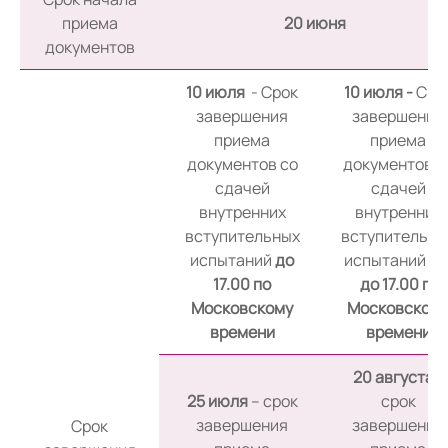
приема
20 июня
документов
10 июля
- Срок
10 июля -
Сро
завершения
завершения
приема
приема
документов со
документов с
сдачей
сдачей
внутренних
внутренних
вступительных
вступительны
испытаний
до
испытани
17.00 по
до 17.00 по
Московскому
Московском
времени
времени
20 августа -
25 июля
– срок
срок
завершения
завершения
Срок