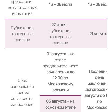
проведения
13 – 25 июля
13 – 25 июля
вступительных
испытаний
27 июля
–
Публикация
публикация
конкурсных
21 августа
конкурсных
списков
списков
01 августа
– на
этапе
предварительного
Последний
зачисления
до
день
12.00 по
Срок
заключения
Московскому
завершения
договоров – 2
времени
приема
августа до 17.
согласия на
05 августа
– на
по
зачисление
основном этапе
Московском