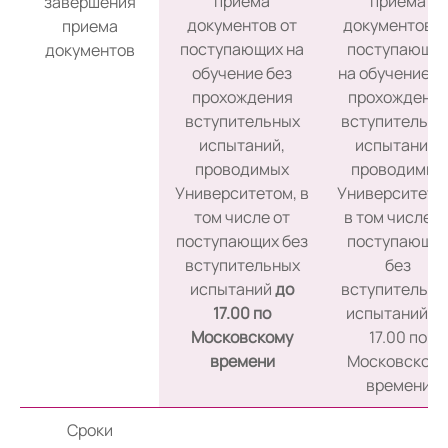
приема
приема
завершения
документов от
документов о
приема
поступающих на
поступающи
документов
обучение без
на обучение б
прохождения
прохождени
вступительных
вступительны
испытаний,
испытаний,
проводимых
проводимых
Университетом, в
Университето
том числе от
в том числе о
поступающих без
поступающи
вступительных
без
испытаний
до
вступительны
17.00 по
испытаний д
Московскому
17.00 по
времени
Московском
времени
Сроки