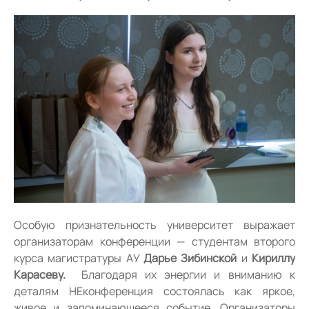
Особую признательность университет выражает
организаторам конференции — студентам второго
курса магистратуры АУ
Дарье Зибинской
и
Кириллу
Карасеву.
Благодаря их энергии и вниманию к
деталям НЕконференция состоялась как яркое,
живое и запоминающееся событие. Организаторы