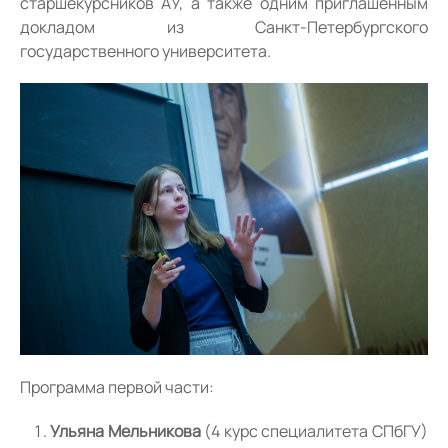
старшекурсников АУ, а также одним приглашённым
докладом из Санкт-Петербургского
государственного университета.
Программа первой части:
Ульяна Мельникова
(4 курс специалитета СПбГУ)