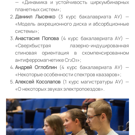
— «Динамика и устойчивость циркумбинарных
планетных систем»;
Даниил Лысенко
(3 курс бакалавриата АУ) —
«Модель аккреционного диска и абсорбционные
системы»;
Анастасия Попова
(4 курс бакалавриата АУ) —
«Сверхбыстрая лазерно-индуцированная
спиновая ориентация в скомпенсированном
антиферромагнетике Cr₂O₃»;
Андрей Оглоблин
(4 курс бакалавриата АУ) —
«Некоторые особенности спектров квазаров»;
Алексей Косолапов
(1 курс магистратуры АУ) —
«О некоторых звуках электропоездов».