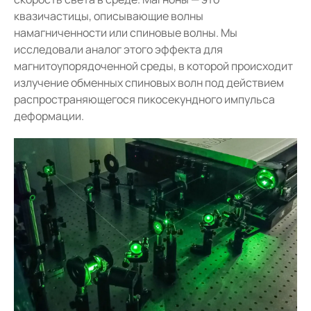
квазичастицы, описывающие волны
намагниченности или спиновые волны. Мы
исследовали аналог этого эффекта для
магнитоупорядоченной среды, в которой происходит
излучение обменных спиновых волн под действием
распространяющегося пикосекундного импульса
деформации.