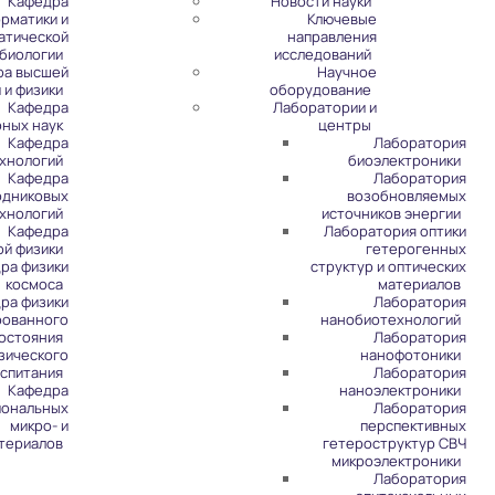
Кафедра
Новости науки
рматики и
Ключевые
атической
направления
биологии
исследований
ра высшей
Научное
 и физики
оборудование
Кафедра
Лаборатории и
рных наук
центры
Кафедра
Лаборатория
хнологий
биоэлектроники
Кафедра
Лаборатория
одниковых
возобновляемых
хнологий
источников энергии
Кафедра
Лаборатория оптики
ой физики
гетерогенных
ра физики
структур и оптических
космоса
материалов
ра физики
Лаборатория
рованного
нанобиотехнологий
остояния
Лаборатория
зического
нанофотоники
спитания
Лаборатория
Кафедра
наноэлектроники
иональных
Лаборатория
микро- и
перспективных
териалов
гетероструктур СВЧ
микроэлектроники
Лаборатория