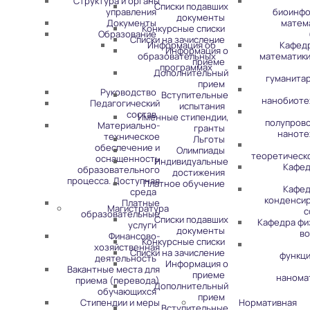
Структура и органы
Списки подавших
управления
биоинфо
документы
Документы
матем
Конкурсные списки
Образование
Списки на зачисление
Информация об
Кафед
Информация о
образовательных
математики
приеме
программах
Дополнительный
гуманита
прием
Руководство
Вступительные
нанобиоте
Педагогический
испытания
состав
Именные стипендии,
полупров
Материально-
гранты
наноте
техническое
Льготы
обеспечение и
Олимпиады
теоретическ
оснащенность
Индивидуальные
Кафед
образовательного
достижения
процесса. Доступная
Платное обучение
Кафед
среда
конденси
Платные
Магистратура
с
образовательные
Списки подавших
Кафедра фи
услуги
документы
во
Финансово-
Конкурсные списки
хозяйственная
Списки на зачисление
функц
деятельность
Информация о
Вакантные места для
приеме
нанома
приема (перевода)
Дополнительный
обучающихся
прием
Стипендии и меры
Нормативная
Вступительные