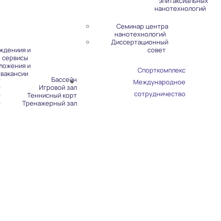
эпитаксиальных
нанотехнологий
Семинар центра
нанотехнологий
Диссертационный
ждениия и
совет
 сервисы
ложения и
Спорткомплекс
вакансии
Бассейн
Международное
Игровой зал
сотрудничество
Теннисный корт
Тренажерный зал