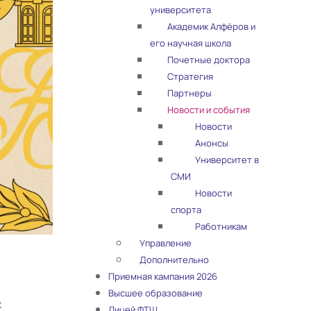
университета
Академик Алфёров и
его научная школа
Почетные доктора
Стратегия
Партнеры
Новости и события
Новости
Анонсы
Университет в
СМИ
Новости
спорта
Работникам
Управление
Дополнительно
Приемная кампания 2026
Высшее образование
х
Лицей ФТШ