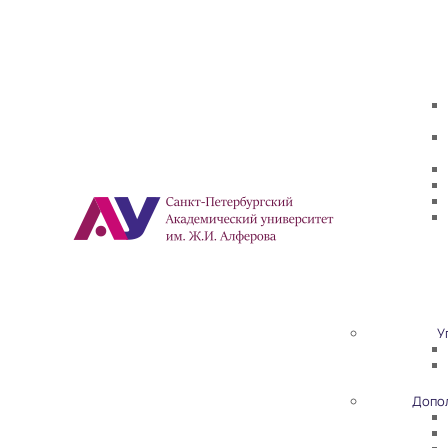
У
Допо