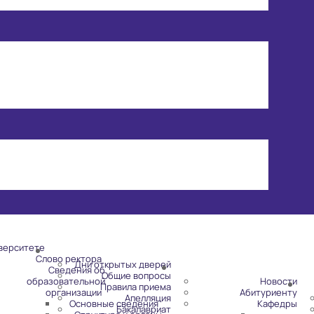
верситете
Слово ректора
Дни открытых дверей
Сведения об
Общие вопросы
образовательной
Новости
Правила приема
организации
Абитуриенту
Апелляция
Основные сведения
Кафедры
Бакалавриат