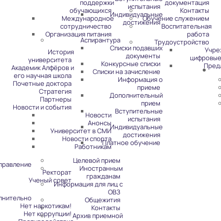
поддержки
документация
испытания
обучающихся
Контакты
Индивидуальные
Международное
Обучение служением
достижения
сотрудничество
Воспитательная
Организация питания
работа
Аспирантура
Трудоустройство
Списки подавших
Учре
История
документы
цифровые
университета
Конкурсные списки
Пред
Академик Алфёров и
Списки на зачисление
его научная школа
Информация о
Почетные доктора
приеме
Стратегия
Дополнительный
Партнеры
прием
Новости и события
Вступительные
Новости
испытания
Анонсы
Индивидуальные
Университет в СМИ
достижения
Новости спорта
Платное обучение
Работникам
Целевой прием
правление
Иностранным
Ректорат
гражданам
Ученый совет
Информация для лиц с
ОВЗ
лнительно
Общежития
Нет наркотикам!
Контакты
Нет коррупции!
Архив приемной