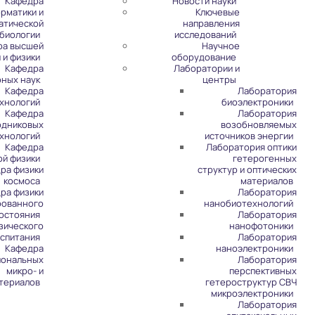
Кафедра
Новости науки
рматики и
Ключевые
атической
направления
биологии
исследований
ра высшей
Научное
 и физики
оборудование
Кафедра
Лаборатории и
рных наук
центры
Кафедра
Лаборатория
хнологий
биоэлектроники
Кафедра
Лаборатория
одниковых
возобновляемых
хнологий
источников энергии
Кафедра
Лаборатория оптики
ой физики
гетерогенных
ра физики
структур и оптических
космоса
материалов
ра физики
Лаборатория
рованного
нанобиотехнологий
остояния
Лаборатория
зического
нанофотоники
спитания
Лаборатория
Кафедра
наноэлектроники
иональных
Лаборатория
микро- и
перспективных
териалов
гетероструктур СВЧ
микроэлектроники
Лаборатория