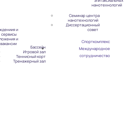
эпитаксиальных
нанотехнологий
Семинар центра
нанотехнологий
Диссертационный
ждениия и
совет
 сервисы
ложения и
Спорткомплекс
вакансии
Бассейн
Международное
Игровой зал
сотрудничество
Теннисный корт
Тренажерный зал