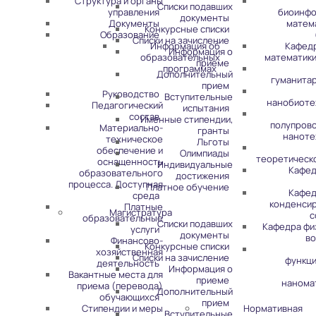
Структура и органы
Списки подавших
управления
биоинфо
документы
Документы
матем
Конкурсные списки
Образование
Списки на зачисление
Информация об
Кафед
Информация о
образовательных
математики
приеме
программах
Дополнительный
гуманита
прием
Руководство
Вступительные
нанобиоте
Педагогический
испытания
состав
Именные стипендии,
полупров
Материально-
гранты
наноте
техническое
Льготы
обеспечение и
Олимпиады
теоретическ
оснащенность
Индивидуальные
Кафед
образовательного
достижения
процесса. Доступная
Платное обучение
Кафед
среда
конденси
Платные
Магистратура
с
образовательные
Списки подавших
Кафедра фи
услуги
документы
во
Финансово-
Конкурсные списки
хозяйственная
Списки на зачисление
функц
деятельность
Информация о
Вакантные места для
приеме
нанома
приема (перевода)
Дополнительный
обучающихся
прием
Стипендии и меры
Нормативная
Вступительные