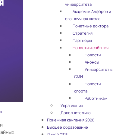
университета
Академик Алфёров и
его научная школа
Почетные доктора
Стратегия
Партнеры
Новости и события
Новости
Анонсы
Университет в
СМИ
Новости
спорта
Работникам
Управление
»
.
Дополнительно
Приемная кампания 2026
 и
Высшее образование
чайных
Лицей ФТШ