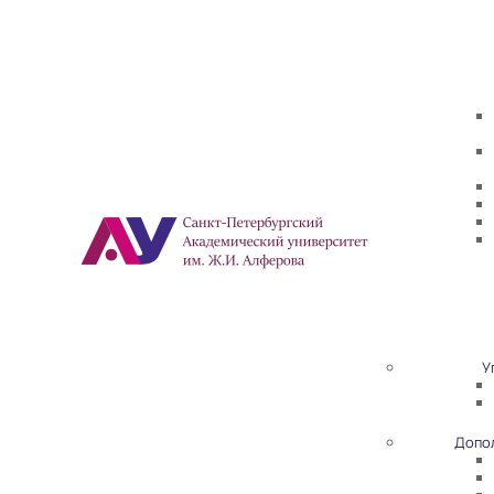
У
Допо