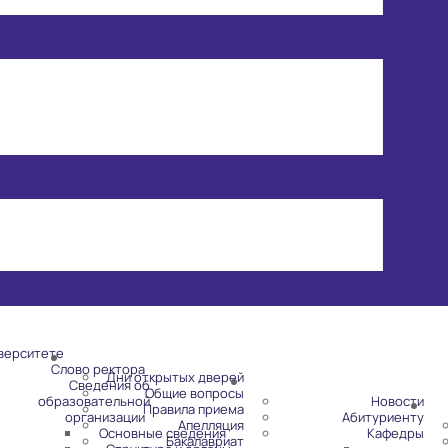
верситете
Слово ректора
Дни открытых дверей
Сведения об
Общие вопросы
образовательной
Новости
Правила приема
организации
Абитуриенту
Апелляция
Основные сведения
Кафедры
Бакалавриат