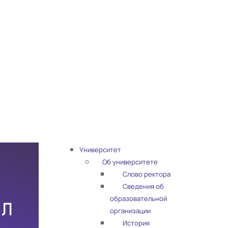
Университет
Об университете
Слово ректора
Сведения об
образовательной
организации
История