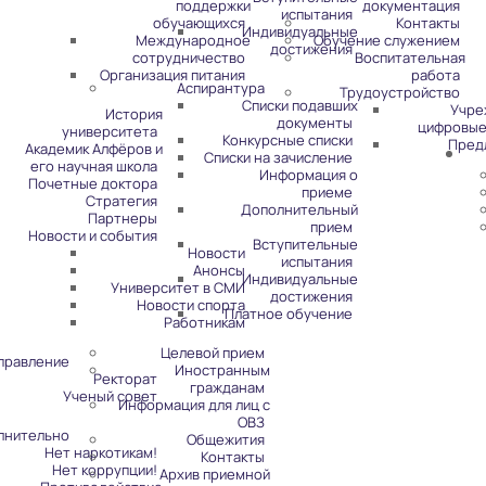
поддержки
документация
испытания
обучающихся
Контакты
Индивидуальные
Международное
Обучение служением
достижения
сотрудничество
Воспитательная
Организация питания
работа
Аспирантура
Трудоустройство
Списки подавших
Учре
История
документы
цифровые
университета
Конкурсные списки
Пред
Академик Алфёров и
Списки на зачисление
его научная школа
Информация о
Почетные доктора
приеме
Стратегия
Дополнительный
Партнеры
прием
Новости и события
Вступительные
Новости
испытания
Анонсы
Индивидуальные
Университет в СМИ
достижения
Новости спорта
Платное обучение
Работникам
Целевой прием
правление
Иностранным
Ректорат
гражданам
Ученый совет
Информация для лиц с
ОВЗ
лнительно
Общежития
Нет наркотикам!
Контакты
Нет коррупции!
Архив приемной